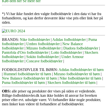
Køb dem her
Se mere her
*) Vi har ikke fundet den valgte fodboldstøvle i den data vi har fra
forhandleren, og kan derfor desværre ikke vise pris eller link her på
siden.
BRANDS:
Nike fodboldstøvler
|
Adidas fodboldstøvler
|
Puma
fodboldstøvler
|
Umbro fodboldstøvler
|
New Balance
fodboldstøvler
|
Mizuno fodboldstøvler
|
Diadora fodboldstøvler
|
Pantofola d'Oro fodboldstøvler
|
Lotto fodboldstøvler
|
Skechers
fodboldstøvler
|
Sokito fodboldstøvler
|
Under Armour
fodboldstøvler
|
Concave fodboldstøvler
|
FODBOLDSTØVLER TIL BØRN:
Adidas fodboldstøvler til børn
|
Hummel fodboldstøvler til børn
|
Mizuno fodboldstøvler til børn
|
New Balance fodboldstøvler til børn
|
Nike fodboldstøvler til børn
|
Puma fodboldstøvler til børn
|
Skechers fodboldstøvler til børn
|
OBS:
alle priser og produkter der vises på siden er vejledende.
Billige-fodboldstovler.dk kan ikke holdes til ansvar for hverken
priser eller evt. udsolgte varer. Vi forhandler ikke nogle produkter,
men linker kun videre til forhandlere af fodboldstøvler.