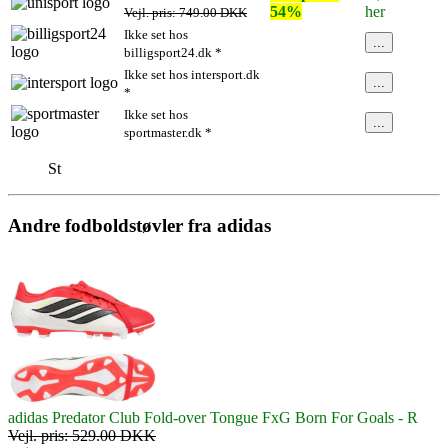
54%
her
Vejl. pris: 749.00 DKK
Ikke set hos
...
billigsport24.dk *
Ikke set hos intersport.dk
...
*
Ikke set hos
...
sportmaster.dk *
St
Andre fodboldstøvler fra adidas
adidas Predator Club Fold-over Tongue FxG Born For Goals - R
Vejl. pris: 529.00 DKK