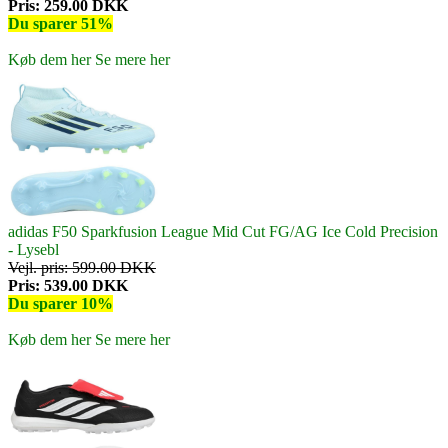
Pris: 259.00 DKK
Du sparer 51%
Køb dem her
Se mere her
adidas F50 Sparkfusion League Mid Cut FG/AG Ice Cold Precision
- Lysebl
Vejl. pris: 599.00 DKK
Pris: 539.00 DKK
Du sparer 10%
Køb dem her
Se mere her