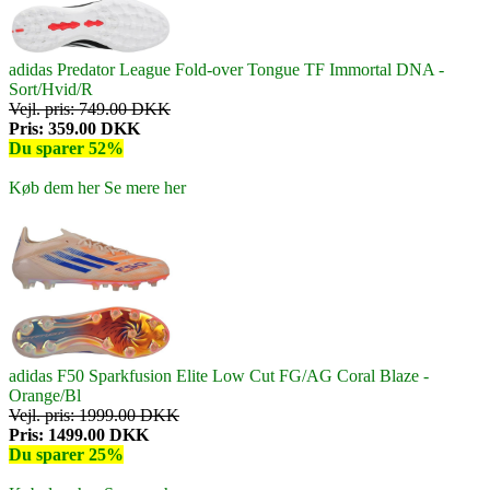
adidas Predator League Fold-over Tongue TF Immortal DNA -
Sort/Hvid/R
Vejl. pris: 749.00 DKK
Pris: 359.00 DKK
Du sparer 52%
Køb dem her
Se mere her
adidas F50 Sparkfusion Elite Low Cut FG/AG Coral Blaze -
Orange/Bl
Vejl. pris: 1999.00 DKK
Pris: 1499.00 DKK
Du sparer 25%