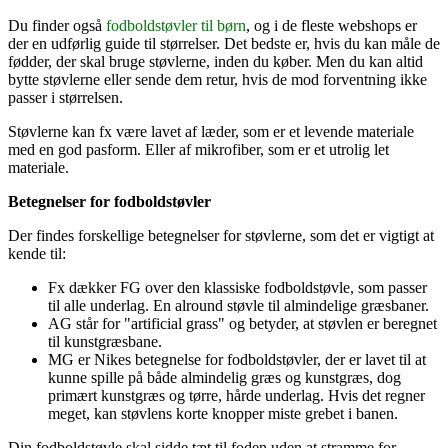
Du finder også
fodboldstøvler til børn
, og i de fleste webshops er
der en udførlig guide til størrelser. Det bedste er, hvis du kan måle de
fødder, der skal bruge støvlerne, inden du køber. Men du kan altid
bytte støvlerne eller sende dem retur, hvis de mod forventning ikke
passer i størrelsen.
Støvlerne kan fx være lavet af læder, som er et levende materiale
med en god pasform. Eller af mikrofiber, som er et utrolig let
materiale.
Betegnelser for fodboldstøvler
Der findes forskellige betegnelser for støvlerne, som det er vigtigt at
kende til:
Fx dækker FG over den klassiske fodboldstøvle, som passer
til alle underlag. En alround støvle til almindelige græsbaner.
AG står for "artificial grass" og betyder, at støvlen er beregnet
til kunstgræsbane.
MG er Nikes betegnelse for fodboldstøvler, der er lavet til at
kunne spille på både almindelig græs og kunstgræs, dog
primært kunstgræs og tørre, hårde underlag. Hvis det regner
meget, kan støvlens korte knopper miste grebet i banen.
Din fodboldstøvle skal sidde tæt til foden uden at stramme for