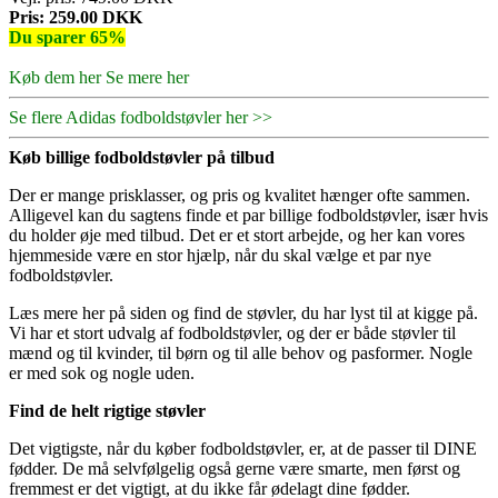
Pris: 259.00 DKK
Du sparer 65%
Køb dem her
Se mere her
Se flere Adidas fodboldstøvler her >>
Køb billige fodboldstøvler på tilbud
Der er mange prisklasser, og pris og kvalitet hænger ofte sammen.
Alligevel kan du sagtens finde et par billige fodboldstøvler, især hvis
du holder øje med tilbud. Det er et stort arbejde, og her kan vores
hjemmeside være en stor hjælp, når du skal vælge et par nye
fodboldstøvler.
Læs mere her på siden og find de støvler, du har lyst til at kigge på.
Vi har et stort udvalg af fodboldstøvler, og der er både støvler til
mænd og til kvinder, til børn og til alle behov og pasformer. Nogle
er med sok og nogle uden.
Find de helt rigtige støvler
Det vigtigste, når du køber fodboldstøvler, er, at de passer til DINE
fødder. De må selvfølgelig også gerne være smarte, men først og
fremmest er det vigtigt, at du ikke får ødelagt dine fødder.