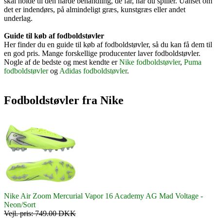
skal holde til den hårde behandling, de får, når du spiller. Uanset om
det er indendørs, på almindeligt græs, kunstgræs eller andet
underlag.
Guide til køb af fodboldstøvler
Her finder du en guide til køb af fodboldstøvler, så du kan få dem til
en god pris. Mange forskellige producenter laver fodboldstøvler.
Nogle af de bedste og mest kendte er
Nike fodboldstøvler
,
Puma
fodboldstøvler
og
Adidas fodboldstøvler
.
Fodboldstøvler fra Nike
Nike Air Zoom Mercurial Vapor 16 Academy AG Mad Voltage -
Neon/Sort
Vejl. pris: 749.00 DKK