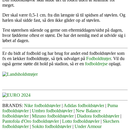
meget.
Der skal være 0,5-1 cm. fra din længste tå til spidsen af støvlen. Og
hælen skal sidde fast, så den ikke glider op af støvlen.
Test størrelsen stående og gerne om eftermiddagen/sidst på dagen,
hvor fødderne oftest er størst. De har det nemlig med at udvide sig i
løbet af dagen.
Er du bidt af fodbold og har brug for andet end fodboldstøvler som
fx en lækker fodboldtrøje, så tjek udvalget på
Fodboldtrøjer
. Vil du
også gerne støtte dit hold på stadion, så er en
fodboldrejse
oplagt.
BRANDS:
Nike fodboldstøvler
|
Adidas fodboldstøvler
|
Puma
fodboldstøvler
|
Umbro fodboldstøvler
|
New Balance
fodboldstøvler
|
Mizuno fodboldstøvler
|
Diadora fodboldstøvler
|
Pantofola d'Oro fodboldstøvler
|
Lotto fodboldstøvler
|
Skechers
fodboldstøvler
|
Sokito fodboldstøvler
|
Under Armour