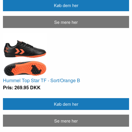
Køb dem her
Se mere her
Hummel Top Star TF - Sort/Orange B
Pris: 269.95 DKK
Køb dem her
Se mere her