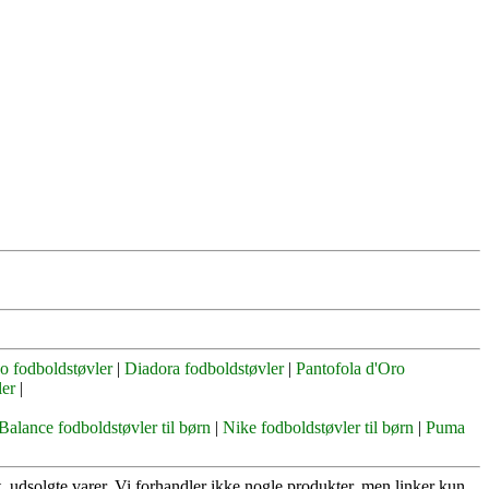
o fodboldstøvler
|
Diadora fodboldstøvler
|
Pantofola d'Oro
ler
|
alance fodboldstøvler til børn
|
Nike fodboldstøvler til børn
|
Puma
vt. udsolgte varer. Vi forhandler ikke nogle produkter, men linker kun