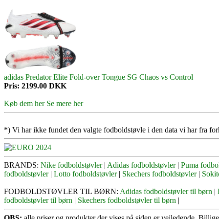
adidas Predator Elite Fold-over Tongue SG Chaos vs Control
Pris: 2199.00 DKK
Køb dem her
Se mere her
*) Vi har ikke fundet den valgte fodboldstøvle i den data vi har fra for
BRANDS:
Nike fodboldstøvler
|
Adidas fodboldstøvler
|
Puma fodbol
fodboldstøvler
|
Lotto fodboldstøvler
|
Skechers fodboldstøvler
|
Sokit
FODBOLDSTØVLER TIL BØRN:
Adidas fodboldstøvler til børn
|
fodboldstøvler til børn
|
Skechers fodboldstøvler til børn
|
OBS:
alle priser og produkter der vises på siden er vejledende. Billig