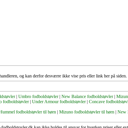
handleren, og kan derfor desværre ikke vise pris eller link her på siden.
dstøvler
|
Umbro fodboldstøvler
|
New Balance fodboldstøvler
|
Mizun
o fodboldstøvler
|
Under Armour fodboldstøvler
|
Concave fodboldstøv
Hummel fodboldstøvler til børn
|
Mizuno fodboldstøvler til børn
|
New B
e-fodboldstovler.dk kan ikke holdes til ansvar for hverken priser eller e