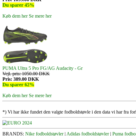
Du sparer 45%
Køb dem her
Se mere her
PUMA Ultra 5 Pro FG/AG Audacity - Gr
Vejl. pris: 1050.00 DKK
Pris: 389.00 DKK
Du sparer 62%
Køb dem her
Se mere her
*) Vi har ikke fundet den valgte fodboldstøvle i den data vi har fra for
BRANDS:
Nike fodboldstøvler
|
Adidas fodboldstøvler
|
Puma fodbol