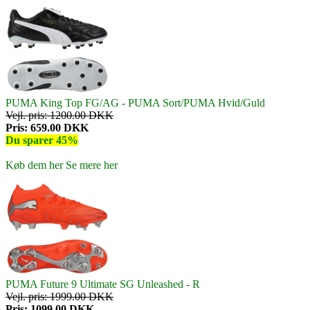
PUMA King Top FG/AG - PUMA Sort/PUMA Hvid/Guld
Vejl. pris: 1200.00 DKK
Pris: 659.00 DKK
Du sparer 45%
Køb dem her
Se mere her
PUMA Future 9 Ultimate SG Unleashed - R
Vejl. pris: 1999.00 DKK
Pris: 1099.00 DKK