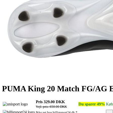
PUMA King 20 Match FG/AG E
Pris 329.00 DKK
Du sparer 49%
Køb
Vejl. pris: 650.00 DKK
...
Ikke set hos billigsport24.dk *