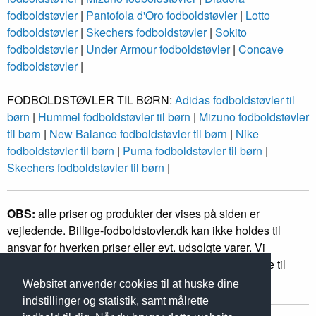
fodboldstøvler
|
Pantofola d'Oro fodboldstøvler
|
Lotto
fodboldstøvler
|
Skechers fodboldstøvler
|
Sokito
fodboldstøvler
|
Under Armour fodboldstøvler
|
Concave
fodboldstøvler
|
FODBOLDSTØVLER TIL BØRN:
Adidas fodboldstøvler til
børn
|
Hummel fodboldstøvler til børn
|
Mizuno fodboldstøvler
til børn
|
New Balance fodboldstøvler til børn
|
Nike
fodboldstøvler til børn
|
Puma fodboldstøvler til børn
|
Skechers fodboldstøvler til børn
|
OBS:
alle priser og produkter der vises på siden er
vejledende. Billige-fodboldstovler.dk kan ikke holdes til
ansvar for hverken priser eller evt. udsolgte varer. Vi
forhandler ikke nogle produkter, men linker kun videre til
forhandlere af fodboldstøvler.
Websitet anvender cookies til at huske dine
indstillinger og statistik, samt målrette