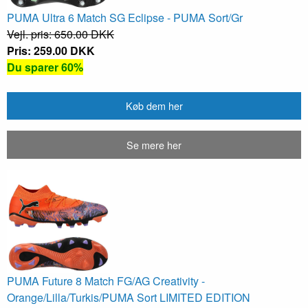
PUMA Ultra 6 Match SG Eclipse - PUMA Sort/Gr
Vejl. pris: 650.00 DKK
Pris: 259.00 DKK
Du sparer 60%
Køb dem her
Se mere her
PUMA Future 8 Match FG/AG Creativity -
Orange/Lilla/Turkis/PUMA Sort LIMITED EDITION