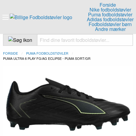
Forside
Nike fodboldstøvler
Puma fodboldstøvler
Adidas fodboldstøvler
Fodboldstøvler børn
Andre mærker
FORSIDE
PUMA FODBOLDSTØVLER
NUVÆRENDE:
PUMA ULTRA 6 PLAY FG/AG ECLIPSE - PUMA SORT/GR