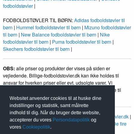
fodboldstøvler
|
FODBOLDSTØVLER TIL BØRN:
Adidas fodboldstøvler til
børn
|
Hummel fodboldstøvler til børn
|
Mizuno fodboldstøvler
til børn
|
New Balance fodboldstøvler til børn
|
Nike
fodboldstøvler til børn
|
Puma fodboldstøvler til børn
|
Skechers fodboldstøvler til børn
|
OBS:
alle priser og produkter der vises på siden er
vejledende. Billige-fodboldstovler.dk kan ikke holdes til
ansvar for hverken priser eller evt. udsolgte varer. Vi
forhandler ikke nogle produkter, men linker kun videre til
forhandlere af fodboldstøvler.
Websitet anvender cookies til at huske dine
indstillinger og statistik, samt målrette
indhold til dig. Når du bruger dette website,
Sitemap
, copyright 2010-2026,
Om Billige-fodboldstovler.dk
|
accepterer du vores
Persondatapolitik
og
Black Friday 2026
|
Fodboldstøvlerne fra EM 2024
|
De fire
vores
Cookiepolitik
.
fodboldmetropoler
|
Vi støtter
|