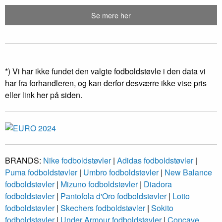
Se mere her
*) Vi har ikke fundet den valgte fodboldstøvle i den data vi
har fra forhandleren, og kan derfor desværre ikke vise pris
eller link her på siden.
BRANDS:
Nike fodboldstøvler
|
Adidas fodboldstøvler
|
Puma fodboldstøvler
|
Umbro fodboldstøvler
|
New Balance
fodboldstøvler
|
Mizuno fodboldstøvler
|
Diadora
fodboldstøvler
|
Pantofola d'Oro fodboldstøvler
|
Lotto
fodboldstøvler
|
Skechers fodboldstøvler
|
Sokito
fodboldstøvler
|
Under Armour fodboldstøvler
|
Concave